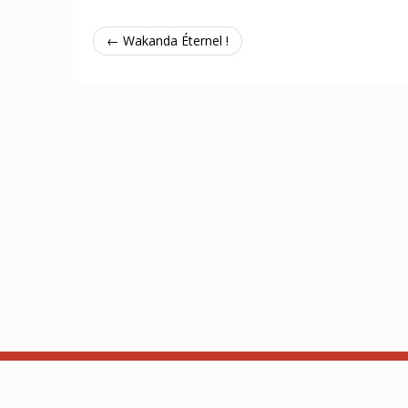
← Wakanda Éternel !
À propos
API