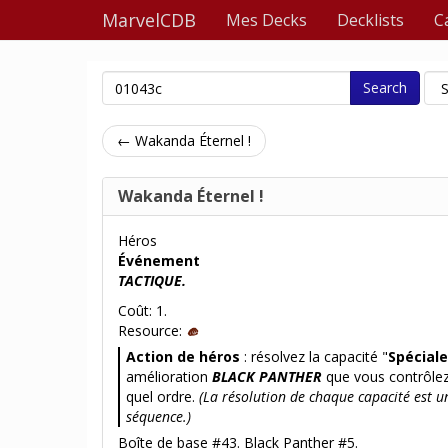
MarvelCDB
Mes Decks
Decklists
C
Search
← Wakanda Éternel !
Wakanda Éternel !
Héros
Événement
TACTIQUE.
Coût: 1.
Resource:
Action de héros
: résolvez la capacité "
Spéciale
amélioration
BLACK PANTHER
que vous contrôlez
quel ordre.
(La résolution de chaque capacité est u
séquence.)
Boîte de base #43. Black Panther #5.