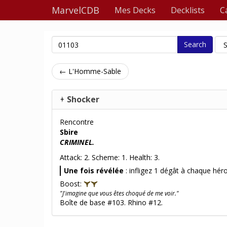
MarvelCDB
Mes Decks
Decklists
C
Search
← L'Homme-Sable
Shocker
Rencontre
Sbire
CRIMINEL.
Attack: 2. Scheme: 1. Health: 3.
Une fois révélée
: infligez 1 dégât à chaque héro
Boost:
"J'imagine que vous êtes choqué de me voir."
Boîte de base #103. Rhino #12.