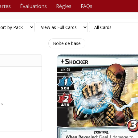
artes
Évaluations
Règles
FAQs
Boîte de base
s.