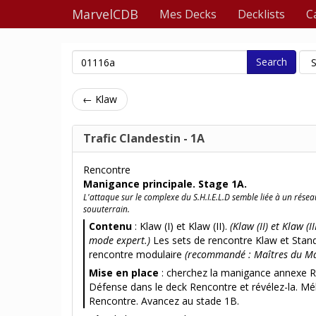
MarvelCDB
Mes Decks
Decklists
C
Search
← Klaw
Trafic Clandestin - 1A
Rencontre
Manigance principale. Stage 1A.
L'attaque sur le complexe du S.H.I.E.L.D semble liée à un résea
souuterrain.
Contenu
: Klaw (I) et Klaw (II).
(Klaw (II) et Klaw (I
mode expert.)
Les sets de rencontre Klaw et Stan
rencontre modulaire
(recommandé : Maîtres du Ma
Mise en place
: cherchez la manigance annexe 
Défense dans le deck Rencontre et révélez-la. Mé
Rencontre. Avancez au stade 1B.