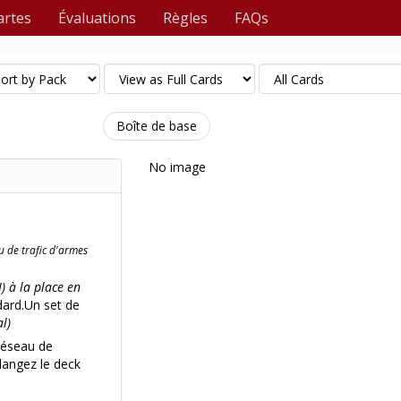
artes
Évaluations
Règles
FAQs
Boîte de base
No image
u de trafic d'armes
II) à la place en
dard.Un set de
l)
Réseau de
langez le deck