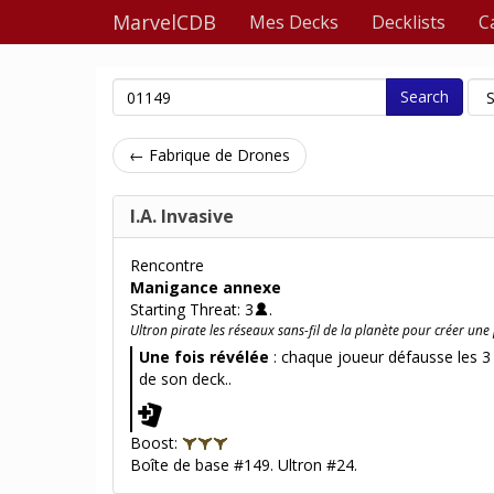
MarvelCDB
Mes Decks
Decklists
C
Search
← Fabrique de Drones
I.A. Invasive
Rencontre
Manigance annexe
Starting Threat: 3
.
Ultron pirate les réseaux sans-fil de la planète pour créer une
Une fois révélée
: chaque joueur défausse les 3
de son deck..
Boost:
Boîte de base #149. Ultron #24.