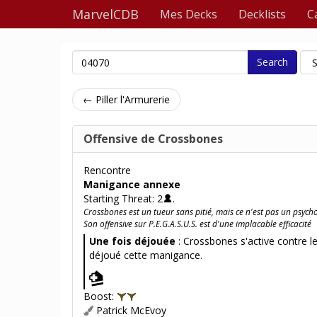
MarvelCDB
Mes Decks
Decklists
C
Search
← Piller l'Armurerie
Offensive de Crossbones
Rencontre
Manigance annexe
Starting Threat: 2
.
Crossbones est un tueur sans pitié, mais ce n'est pas un psyc
Son offensive sur P.E.G.A.S.U.S. est d'une implacable efficacité
Une fois déjouée
: Crossbones s'active contre le
déjoué cette manigance.
Boost:
Patrick McEvoy