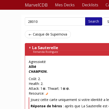
MarvelCDB
Mes Decks
Decklists
C
Search
← Casque de Supernova
La Sauterelle
Fernanda Rodriguez
Agressivité
Allié
CHAMPION.
Coût: 2.
Health: 2.
Attack: 1
. Thwart: 1
.
Resource:
Jouez cette carte uniquement si votre identité a le
Réponse de héros
: après que La Sauterelle est 