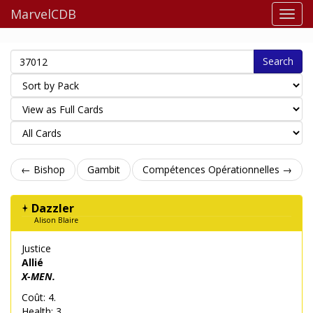
MarvelCDB
Search
← Bishop
Gambit
Compétences Opérationnelles →
Dazzler
Alison Blaire
Justice
Allié
X-MEN.
Coût: 4.
Health: 3.