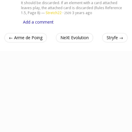
It should be discarded. If an element with a card attached
leaves play, the attached card is discarded (Rules Reference
1.5, Page 8) —
Stretch22
·
3 years ago
2509
Add a comment
← Arme de Poing
NeXt Evolution
Stryfe →