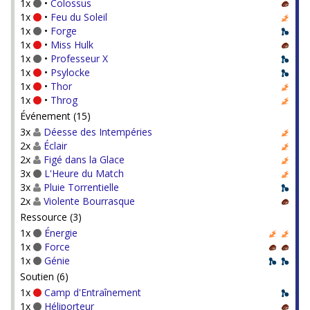
1x
•
Colossus
1x
•
Feu du Soleil
1x
•
Forge
1x
•
Miss Hulk
1x
•
Professeur X
1x
•
Psylocke
1x
•
Thor
1x
•
Throg
Événement (15)
3x
Déesse des Intempéries
2x
Éclair
2x
Figé dans la Glace
3x
L'Heure du Match
3x
Pluie Torrentielle
2x
Violente Bourrasque
Ressource (3)
1x
Énergie
1x
Force
1x
Génie
Soutien (6)
1x
Camp d'Entraînement
1x
Héliporteur