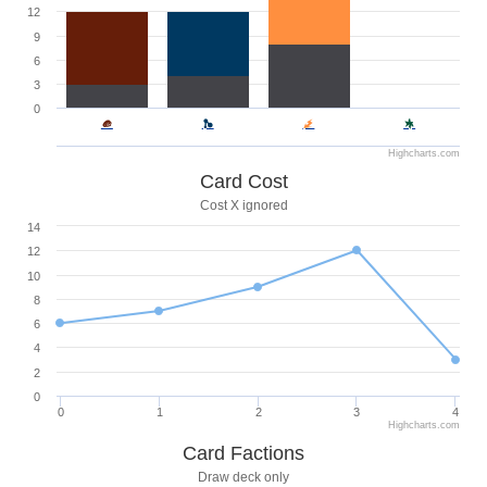
12
9
6
3
0
Highcharts.com
Card Cost
Cost X ignored
14
12
10
8
6
4
2
0
0
1
2
3
4
Highcharts.com
Card Factions
Draw deck only