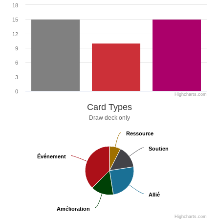
18
15
12
9
6
3
0
Highcharts.com
Card Types
Draw deck only
Ressource
Ressource
Soutien
Soutien
Événement
Événement
Allié
Allié
Amélioration
Amélioration
Highcharts.com