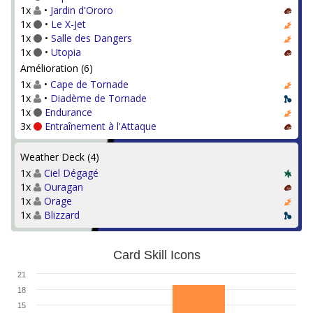
1x
•
Jardin d'Ororo
1x
•
Le X-Jet
1x
•
Salle des Dangers
1x
•
Utopia
Amélioration (6)
1x
•
Cape de Tornade
1x
•
Diadème de Tornade
1x
Endurance
3x
Entraînement à l'Attaque
Weather Deck (4)
1x
Ciel Dégagé
1x
Ouragan
1x
Orage
1x
Blizzard
Card Skill Icons
21
18
15