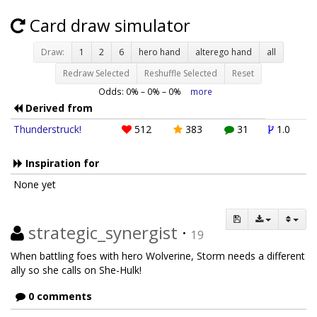
Card draw simulator
Draw:
1
2
6
hero hand
alterego hand
all
Redraw Selected
Reshuffle Selected
Reset
Odds:
0
% –
0
% –
0
%
more
Derived from
Thunderstruck!
512
383
31
1.0
Inspiration for
None yet
strategic_synergist
·
19
When battling foes with hero Wolverine, Storm needs a different
ally so she calls on She-Hulk!
0 comments