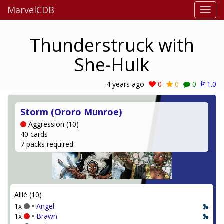
MarvelCDB
Thunderstruck with
She-Hulk
4 years ago
0
0
0
1.0
Storm (Ororo Munroe)
Aggression (10)
40 cards
7 packs required
Allié (10)
1x
•
Angel
1x
•
Brawn