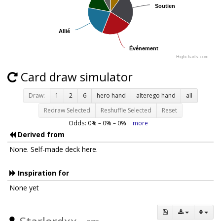
Soutien
Soutien
Allié
Allié
Événement
Événement
Highcharts.com
Card draw simulator
Draw:
1
2
6
hero hand
alterego hand
all
Redraw Selected
Reshuffle Selected
Reset
Odds:
0
% –
0
% –
0
%
more
Derived from
None. Self-made deck here.
Inspiration for
None yet