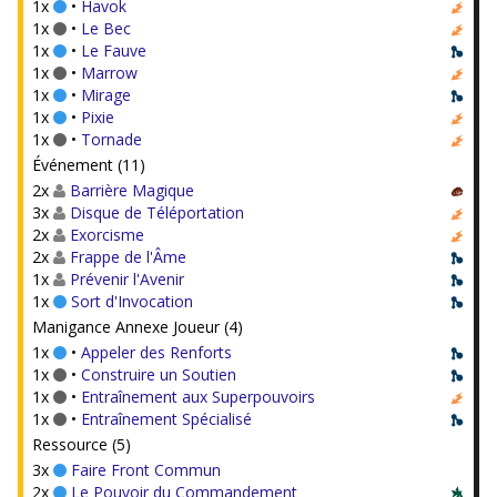
1x
•
Havok
1x
•
Le Bec
1x
•
Le Fauve
1x
•
Marrow
1x
•
Mirage
1x
•
Pixie
1x
•
Tornade
Événement (11)
2x
Barrière Magique
3x
Disque de Téléportation
2x
Exorcisme
2x
Frappe de l'Âme
1x
Prévenir l'Avenir
1x
Sort d'Invocation
Manigance Annexe Joueur (4)
1x
•
Appeler des Renforts
1x
•
Construire un Soutien
1x
•
Entraînement aux Superpouvoirs
1x
•
Entraînement Spécialisé
Ressource (5)
3x
Faire Front Commun
2x
Le Pouvoir du Commandement