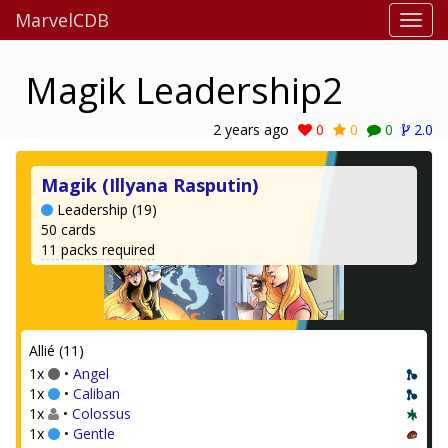
MarvelCDB
Magik Leadership2
2 years ago
0
0
0
2.0
Magik (Illyana Rasputin)
Leadership (19)
50 cards
11 packs required
Allié (11)
1x
•
Angel
1x
•
Caliban
1x
•
Colossus
1x
•
Gentle