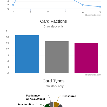
4
2
0
0
1
2
3
4
5
Highcharts.com
Card Factions
Draw deck only
21
18
15
12
9
6
3
0
Highcharts.com
Card Types
Draw deck only
Manigance
Manigance
Ressource
Ressource
Annexe Joueur
Annexe Joueur
Amélioration
Amélioration