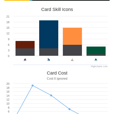
Card Skill Icons
21
18
15
12
9
6
3
0
Highcharts.com
Card Cost
Cost X ignored
20
18
16
14
12
10
8
6