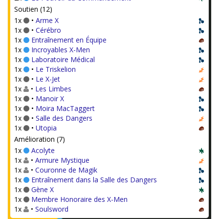
Soutien (12)
1x
•
Arme X
1x
•
Cérébro
1x
Entraînement en Équipe
1x
Incroyables X-Men
1x
Laboratoire Médical
1x
•
Le Triskelion
1x
•
Le X-Jet
1x
•
Les Limbes
1x
•
Manoir X
1x
•
Moira MacTaggert
1x
•
Salle des Dangers
1x
•
Utopia
Amélioration (7)
1x
Acolyte
1x
•
Armure Mystique
1x
•
Couronne de Magik
1x
Entraînement dans la Salle des Dangers
1x
Gène X
1x
Membre Honoraire des X-Men
1x
•
Soulsword