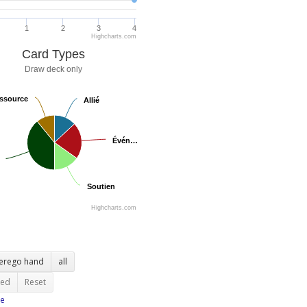
1
2
3
4
Highcharts.com
Card Types
Draw deck only
ssource
ssource
Allié
Allié
Évén…
Évén…
Soutien
Soutien
Highcharts.com
terego hand
all
ted
Reset
e