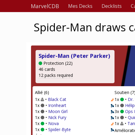
MarvelCDB
Mes Decks
Decklists
C
Spider-Man draws c
Spider-Man (Peter Parker)
Protection (22)
46 cards
12 packs required
Allié (6)
Soutien (7
1x
•
Black Cat
1x
•
Dr. 
1x
•
Ironheart
1x
Hélip
1x
•
Moon Girl
3x
Ops
1x
•
Nick Fury
1x
•
Qui
1x
•
Nova
1x
•
Tan
1x
•
Spider-Byte
Améliorati