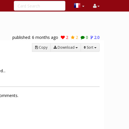
published:
6 months ago
2
2
0
2.0
Copy
Download
Sort
d...
 comments.