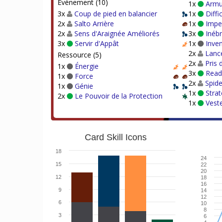
Événement (10)
1x
Armu
3x
Coup de pied en balancier
1x
Diffi
2x
Salto Arrière
1x
Impe
2x
Sens d'Araignée Améliorés
3x
Inébr
3x
Servir d'Appât
1x
Inven
2x
Lance
Ressource (5)
2x
Pris 
1x
Énergie
3x
Ready
1x
Force
2x
Spide
1x
Génie
1x
Stra
2x
Le Pouvoir de la Protection
1x
Veste
Card Skill Icons
18
24
15
22
20
12
18
16
9
14
12
6
10
8
3
6