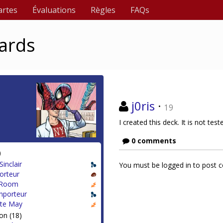
artes
Évaluations
Règles
FAQs
ards
j0ris
·
19
I created this deck. It is not teste
0 comments
)
Sinclair
You must be logged in to post
orteur
 Room
nporteur
te May
on (18)