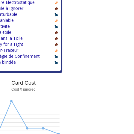
re Électrostatique
cile à Ignorer
rturbable
anlable
tivité
-toile
dans la Toile
 for a Fight
r-Traceur
tégie de Confinement
 blindée
Card Cost
Cost X ignored