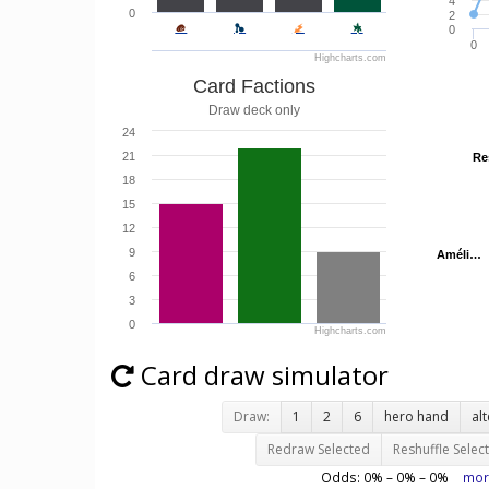
4
0
2
0
0
Highcharts.com
Card Factions
Draw deck only
24
21
Re
Re
18
15
12
9
Améli…
Améli…
6
3
0
Highcharts.com
Card draw simulator
Draw:
1
2
6
hero hand
al
Redraw Selected
Reshuffle Selec
Odds:
0
% –
0
% –
0
%
mor