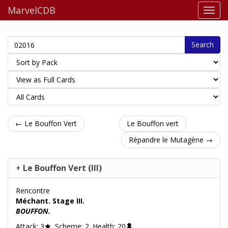
MarvelCDB
Search
← Le Bouffon Vert
Le Bouffon vert
Répandre le Mutagène →
Le Bouffon Vert (III)
Rencontre
Méchant. Stage III.
BOUFFON.
Attack: 3
. Scheme: 2. Health: 20
.