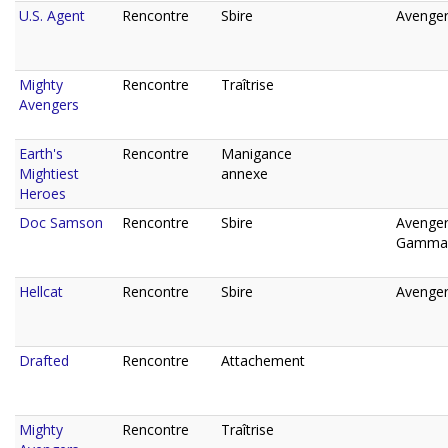
U.S. Agent
Rencontre
Sbire
Avenger
Mighty
Rencontre
Traîtrise
Avengers
Earth's
Rencontre
Manigance
Mightiest
annexe
Heroes
Doc Samson
Rencontre
Sbire
Avenger
Gamma
Hellcat
Rencontre
Sbire
Avenger
Drafted
Rencontre
Attachement
Mighty
Rencontre
Traîtrise