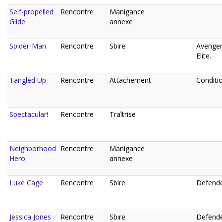
Self-propelled
Rencontre
Manigance
Glide
annexe
Spider-Man
Rencontre
Sbire
Avenger
Elite.
Tangled Up
Rencontre
Attachement
Conditio
Spectacular!
Rencontre
Traîtrise
Neighborhood
Rencontre
Manigance
Hero
annexe
Luke Cage
Rencontre
Sbire
Defende
Jessica Jones
Rencontre
Sbire
Defende