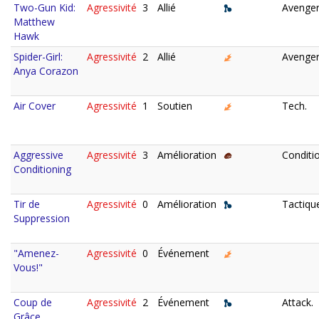
Two-Gun Kid:
Agressivité
3
Allié
Avenger
Matthew
Hawk
Spider-Girl:
Agressivité
2
Allié
Avenger
Anya Corazon
Air Cover
Agressivité
1
Soutien
Tech.
Aggressive
Agressivité
3
Amélioration
Conditio
Conditioning
Tir de
Agressivité
0
Amélioration
Tactiqu
Suppression
"Amenez-
Agressivité
0
Événement
Vous!"
Coup de
Agressivité
2
Événement
Attack.
Grâce