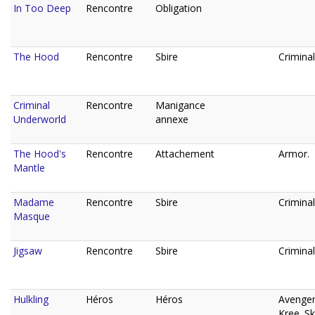
In Too Deep
Rencontre
Obligation
The Hood
Rencontre
Sbire
Criminal
Criminal
Rencontre
Manigance
Underworld
annexe
The Hood's
Rencontre
Attachement
Armor.
Mantle
Madame
Rencontre
Sbire
Criminal
Masque
Jigsaw
Rencontre
Sbire
Criminal
Hulkling
Héros
Héros
Avenger
Kree. Skr