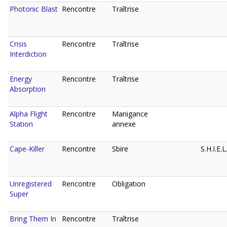
Photonic Blast
Rencontre
Traîtrise
Crisis
Rencontre
Traîtrise
Interdiction
Energy
Rencontre
Traîtrise
Absorption
Alpha Flight
Rencontre
Manigance
Station
annexe
Cape-Killer
Rencontre
Sbire
S.H.I.E.L
Unregistered
Rencontre
Obligation
Super
Bring Them In
Rencontre
Traîtrise