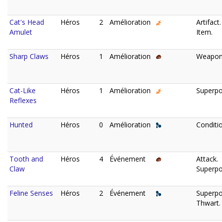
Cat's Head
Héros
2
Amélioration
Artifact.
Amulet
Item.
Sharp Claws
Héros
1
Amélioration
Weapon
Cat-Like
Héros
1
Amélioration
Superpo
Reflexes
Hunted
Héros
0
Amélioration
Conditio
Tooth and
Héros
4
Événement
Attack.
Claw
Superpo
Feline Senses
Héros
2
Événement
Superpo
Thwart.