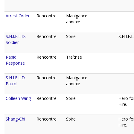
Arrest Order
Rencontre
Manigance
annexe
S.H.I.E.L.D.
Rencontre
Sbire
S.H.I.E.L
Soldier
Rapid
Rencontre
Traîtrise
Response
S.H.I.E.L.D.
Rencontre
Manigance
Patrol
annexe
Colleen Wing
Rencontre
Sbire
Hero fo
Hire.
Shang-Chi
Rencontre
Sbire
Hero fo
Hire.