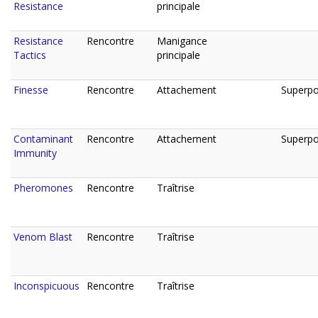
Resistance
principale
Resistance
Rencontre
Manigance
Tactics
principale
Finesse
Rencontre
Attachement
Superpo
Contaminant
Rencontre
Attachement
Superpo
Immunity
Pheromones
Rencontre
Traîtrise
Venom Blast
Rencontre
Traîtrise
Inconspicuous
Rencontre
Traîtrise