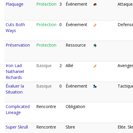
Plaquage
Protection
3
Événement
Attaque
Cuts Both
Protection
0
Événement
Defense
Ways
Préservation
Protection
Ressource
Iron Lad:
Basique
2
Allié
Avenger
Nathaniel
Richards
Évaluer la
Basique
0
Événement
Tactiqu
Situation
Complicated
Rencontre
Obligation
Lineage
Super Skrull
Rencontre
Sbire
Elite. Skr