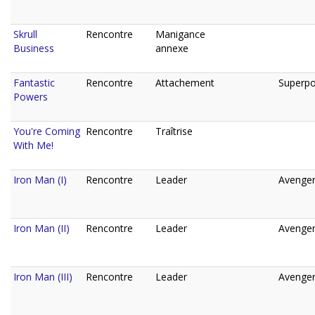
Skrull
Rencontre
Manigance
Business
annexe
Fantastic
Rencontre
Attachement
Superpo
Powers
You're Coming
Rencontre
Traîtrise
With Me!
Iron Man (I)
Rencontre
Leader
Avenger
Iron Man (II)
Rencontre
Leader
Avenger
Iron Man (III)
Rencontre
Leader
Avenger