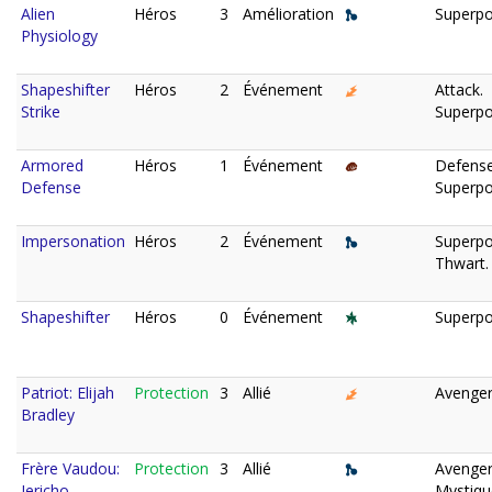
Alien
Héros
3
Amélioration
Superpo
Physiology
Shapeshifter
Héros
2
Événement
Attack.
Strike
Superpo
Armored
Héros
1
Événement
Defense
Defense
Superpo
Impersonation
Héros
2
Événement
Superpo
Thwart.
Shapeshifter
Héros
0
Événement
Superpo
Patriot: Elijah
Protection
3
Allié
Avenger
Bradley
Frère Vaudou:
Protection
3
Allié
Avenger
Jericho
Mystiqu