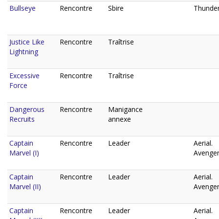
Bullseye
Rencontre
Sbire
Thunder
Justice Like
Rencontre
Traîtrise
Lightning
Excessive
Rencontre
Traîtrise
Force
Dangerous
Rencontre
Manigance
Recruits
annexe
Captain
Rencontre
Leader
Aerial.
Marvel (I)
Avenger
Captain
Rencontre
Leader
Aerial.
Marvel (II)
Avenger
Captain
Rencontre
Leader
Aerial.