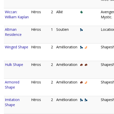
Wiccan:
Héros
2
Allié
Avenger
William Kaplan
Mystic.
Altman
Héros
1
Soutien
Locatio
Residence
Winged Shape
Héros
2
Amélioration
Shapeshi
Hulk Shape
Héros
2
Amélioration
Shapeshi
Armored
Héros
2
Amélioration
Shapeshi
Shape
Imitation
Héros
2
Amélioration
Shapeshi
Shape