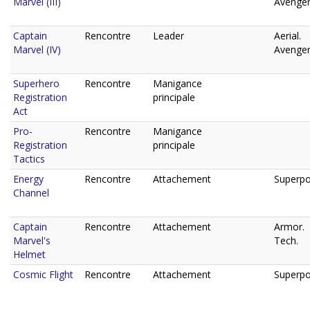
Marvel (III)
Avenger
Captain
Rencontre
Leader
Aerial.
Marvel (IV)
Avenger
Superhero
Rencontre
Manigance
Registration
principale
Act
Pro-
Rencontre
Manigance
Registration
principale
Tactics
Energy
Rencontre
Attachement
Superpo
Channel
Captain
Rencontre
Attachement
Armor.
Marvel's
Tech.
Helmet
Cosmic Flight
Rencontre
Attachement
Superpo