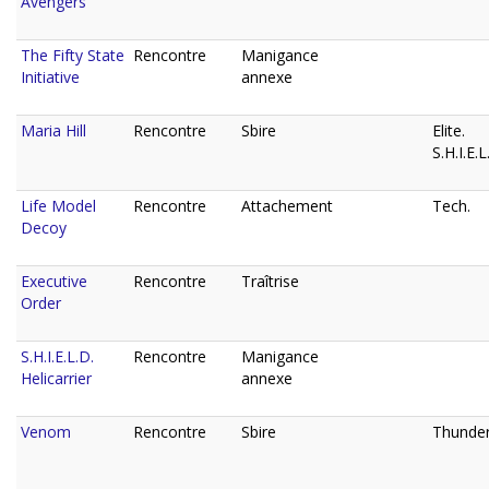
Avengers
The Fifty State
Rencontre
Manigance
Initiative
annexe
Maria Hill
Rencontre
Sbire
Elite.
S.H.I.E.L
Life Model
Rencontre
Attachement
Tech.
Decoy
Executive
Rencontre
Traîtrise
Order
S.H.I.E.L.D.
Rencontre
Manigance
Helicarrier
annexe
Venom
Rencontre
Sbire
Thunder