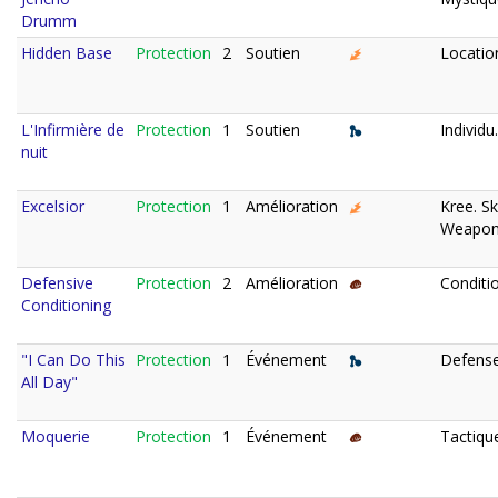
Drumm
Hidden Base
Protection
2
Soutien
Locatio
L'Infirmière de
Protection
1
Soutien
Individu.
nuit
Excelsior
Protection
1
Amélioration
Kree. Skr
Weapon
Defensive
Protection
2
Amélioration
Conditio
Conditioning
"I Can Do This
Protection
1
Événement
Defense
All Day"
Moquerie
Protection
1
Événement
Tactiqu