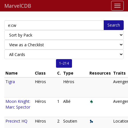
MarvelCDB
Search
1–214
Name
Class
C.
Type
Resources
Traits
Tigra
Héros
Héros
Avenger
Moon Knight:
Héros
1
Allié
Avenger
Marc Spector
Precinct HQ
Héros
2
Soutien
Locatio