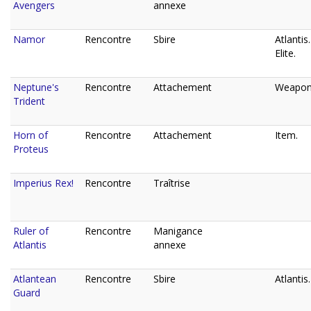
Avengers
annexe
Namor
Rencontre
Sbire
Atlantis.
Elite.
Neptune's
Rencontre
Attachement
Weapon
Trident
Horn of
Rencontre
Attachement
Item.
Proteus
Imperius Rex!
Rencontre
Traîtrise
Ruler of
Rencontre
Manigance
Atlantis
annexe
Atlantean
Rencontre
Sbire
Atlantis.
Guard